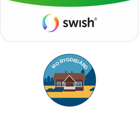
Footer
G
D
Y
E
B
G
Å
O
R
M
D