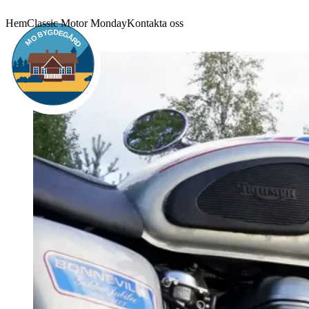
Hem
Classic Motor Monday
Kontakta oss
G
D
Y
E
B
G
Å
O
R
M
D